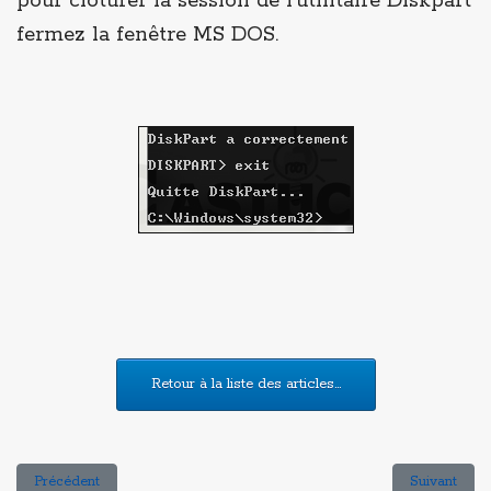
pour clôturer la session de l'utilitaire Diskpart
fermez la fenêtre MS DOS.
Article précédent : Personnaliser votre Windows 10
Article suiv
Précédent
Suivant